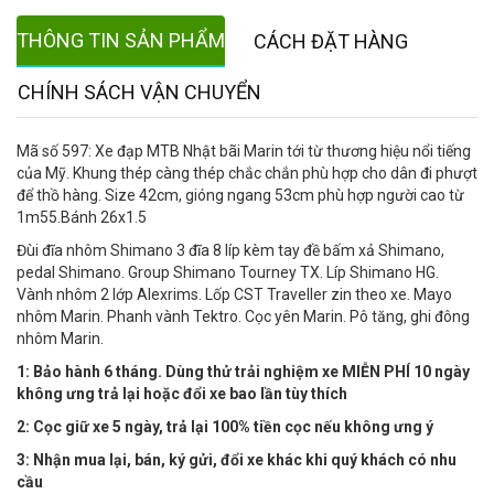
THÔNG TIN SẢN PHẨM
CÁCH ĐẶT HÀNG
CHÍNH SÁCH VẬN CHUYỂN
Mã số 597: Xe đạp MTB Nhật bãi Marin tới từ thương hiệu nổi tiếng
của Mỹ. Khung thép càng thép chắc chắn phù hợp cho dân đi phượt
để thồ hàng. Size 42cm, gióng ngang 53cm phù hợp người cao từ
1m55.Bánh 26x1.5
Đùi đĩa nhôm Shimano 3 đĩa 8 líp kèm tay đề bấm xả Shimano,
pedal Shimano. Group Shimano Tourney TX. Líp Shimano HG.
Vành nhôm 2 lớp Alexrims. Lốp CST Traveller zin theo xe. Mayo
nhôm Marin. Phanh vành Tektro. Cọc yên Marin. Pô tăng, ghi đông
nhôm Marin.
1: Bảo hành 6 tháng. Dùng thử trải nghiệm xe MIỄN PHÍ 10 ngày
không ưng trả lại hoặc đổi xe bao lần tùy thích
2: Cọc giữ xe 5 ngày, trả lại 100% tiền cọc nếu không ưng ý
3: Nhận mua lại, bán, ký gửi, đổi xe khác khi quý khách có nhu
cầu