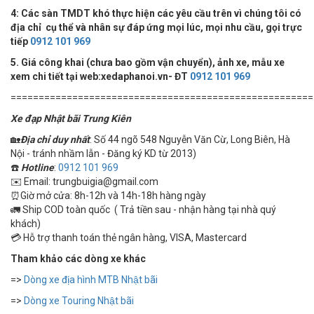
4:
Các sàn TMDT khó thực hiện các yêu cầu trên vì chúng tôi có
địa chỉ cụ thể và nhân sự đáp ứng mọi lúc, mọi nhu cầu, gọi trực
tiếp
0912 101 969
5. Giá công khai (chưa bao gồm vận chuyển), ảnh xe, mẫu xe
xem chi tiết tại web:xedaphanoi.vn- ĐT
0912 101 969
======================================================
Xe đạp Nhật bãi Trung Kiên
🏡
Địa chỉ duy nhất
: Số 44 ngõ 548 Nguyễn Văn Cừ, Long Biên, Hà
Nội - tránh nhầm lẫn - Đăng ký KD từ 2013)
☎️
Hotline
:
0912 101 969
✉️ Email: trungbuigia@gmail.com
⏰Giờ mở cửa: 8h-12h và 14h-18h hàng ngày
🚛 Ship COD toàn quốc ( Trả tiền sau - nhận hàng tại nhà quý
khách)
💳 Hỗ trợ thanh toán thẻ ngân hàng, VISA, Mastercard
Tham khảo các dòng xe khác
=>
Dòng xe địa hình MTB Nhật bãi
=>
Dòng xe Touring Nhật bãi