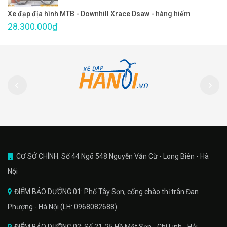
Xe đạp địa hình MTB - Downhill Xrace Dsaw - hàng hiếm
28.300.000₫
CƠ SỞ CHÍNH: Số 44 Ngõ 548 Nguyễn Văn Cừ - Long Biên - Hà
Nội
ĐIỂM BẢO DƯỠNG 01: Phố Tây Sơn, cổng chào thị trân Đan
Phượng - Hà Nội (LH: 0968082688)
ĐIỂM BẢO DƯỠNG 02: Số 21-25 Hồ Mặt Sơn - Chí Linh - Hải