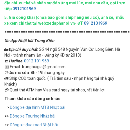
địa chỉ cụ thể và nhân sự đáp ứng mọi lúc, mọi nhu cầu, gọi trực
tiếp
0912101969
5.
Giá công khai (chưa bao gồm ship hàng nếu có), ảnh xe, mẫu
xe xem chi tiết tại web:xedaphanoi.vn- ĐT
0912101969
======================================================
Xe đạp Nhật bãi Trung Kiên
🏡
Địa chỉ duy nhất
: Số 44 ngõ 548 Nguyễn Văn Cừ, Long Biên, Hà
Nội - tránh nhầm lẫn - Đăng ký KD từ 2013)
☎️
Hotline
:
0912 101 969
✉️ Email: trungbuigia@gmail.com
⏰Giờ mở cửa: 8h- 19h hàng ngày
🚛 Ship COD toàn quốc ( Trả tiền sau - nhận hàng tại nhà quý
khách)
💳 Quẹt thẻ ATM hay Visa card ngay tại shop, rất tiện lợi
Tham khảo các dòng xe khác
=>
Dòng xe địa hình MTB Nhật bãi
=>
Dòng xe Touring Nhật bãi
=>
Dòng xe đua road Nhật bãi