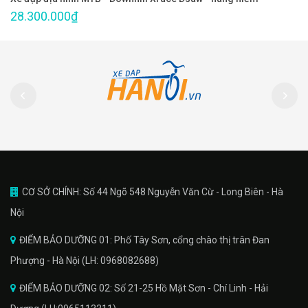
28.300.000₫
CƠ SỞ CHÍNH: Số 44 Ngõ 548 Nguyễn Văn Cừ - Long Biên - Hà
Nội
ĐIỂM BẢO DƯỠNG 01: Phố Tây Sơn, cổng chào thị trân Đan
Phượng - Hà Nội (LH: 0968082688)
ĐIỂM BẢO DƯỠNG 02: Số 21-25 Hồ Mặt Sơn - Chí Linh - Hải