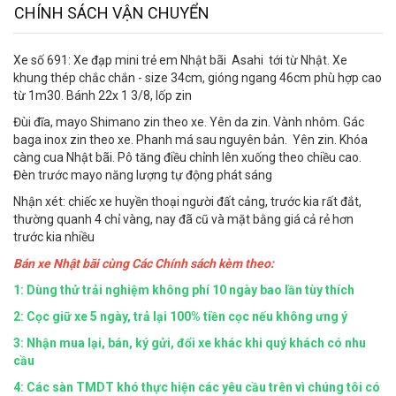
CHÍNH SÁCH VẬN CHUYỂN
Xe số 691: Xe đạp mini trẻ em Nhật bãi Asahi tới từ Nhật. Xe
khung thép chắc chắn - size 34cm, gióng ngang 46cm phù hợp cao
từ 1m30. Bánh 22x 1 3/8, lốp zin
Đùi đĩa, mayo Shimano zin theo xe. Yên da zin. Vành nhôm. Gác
baga inox zin theo xe. Phanh má sau nguyên bản. Yên zin. Khóa
càng cua Nhật bãi. Pô tăng điều chỉnh lên xuống theo chiều cao.
Đèn trước mayo năng lượng tự động phát sáng
Nhận xét: chiếc xe huyền thoại người đất cảng, trước kia rất đắt,
thường quanh 4 chỉ vàng, nay đã cũ và mặt bằng giá cả rẻ hơn
trước kia nhiều
Bán xe Nhật bãi cùng Các Chính sách kèm theo:
1: Dùng thử trải nghiệm không phí 10 ngày bao lần tùy thích
2: Cọc giữ xe 5 ngày, trả lại 100% tiền cọc nếu không ưng ý
3: Nhận mua lại, bán, ký gửi, đổi xe khác khi quý khách có nhu
cầu
4:
Các sàn TMDT khó thực hiện các yêu cầu trên vì chúng tôi có