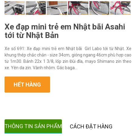
Xe đạp mini trẻ em Nhật bãi Asahi
tới từ Nhật Bản
Xe số 691: Xe đạp mini trẻ em Nhật bãi Girl Labo tới từ Nhật. Xe
khung thép chắc chắn - size 34cm, gióng ngang 46cm phù hợp cao
từ 1m30. Bánh 22x 1 3/8, lốp zin Đùi đĩa, mayo Shimano zin theo
xe. Yên da zin. Vành nhôm. Gác baga...
HẾT HÀNG
THÔNG TIN SẢN PHẨM
CÁCH ĐẶT HÀNG