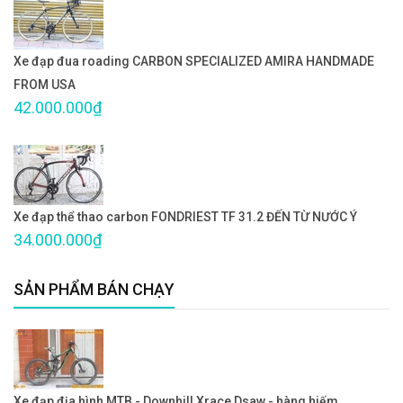
Xe đạp đua roading CARBON SPECIALIZED AMIRA HANDMADE
FROM USA
42.000.000₫
Xe đạp thể thao carbon FONDRIEST TF 31.2 ĐẾN TỪ NƯỚC Ý
34.000.000₫
SẢN PHẨM BÁN CHẠY
Xe đạp địa hình MTB - Downhill Xrace Dsaw - hàng hiếm