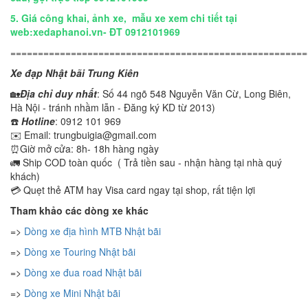
5.
Giá công khai, ảnh xe, mẫu xe xem chi tiết tại
web:xedaphanoi.vn- ĐT 0912101969
======================================================
Xe đạp Nhật bãi Trung Kiên
🏡
Địa chỉ duy nhất
: Số 44 ngõ 548 Nguyễn Văn Cừ, Long Biên,
Hà Nội - tránh nhầm lẫn - Đăng ký KD từ 2013)
☎️
Hotline
: 0912 101 969
✉️ Email: trungbuigia@gmail.com
⏰Giờ mở cửa: 8h- 18h hàng ngày
🚛 Ship COD toàn quốc ( Trả tiền sau - nhận hàng tại nhà quý
khách)
💳 Quẹt thẻ ATM hay Visa card ngay tại shop, rất tiện lợi
Tham khảo các dòng xe khác
=>
Dòng xe địa hình MTB Nhật bãi
=>
Dòng xe Touring Nhật bãi
=>
Dòng xe đua road Nhật bãi
=>
Dòng xe Mini Nhật bãi