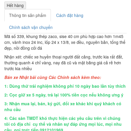
Hết hàng
Thông tin sản phẩm
Cách đặt hàng
Chính sách vận chuyển
Mã số 339, khung thép zaco, sise 40 cm phù hợp cao hơn 1m45
cm, vành inox 24 inc, lốp 24 x 13/8, xe đều, nguyên bản, tổng thể
đẹp, nồi đồng cối đá
Nhận xét: chiếc xe huyền thoại người đất cảng, trước kia rất đắt,
thường quanh 4 chỉ vàng, nay đã cũ và mặt bằng giá cả rẻ hơn
trước kia nhiều
Bán xe Nhật bãi cùng Các Chính sách kèm theo:
1: Dùng thử trải nghiệm không phí 10 ngày bao lần tùy thích
2: Cọc giữ xe 5 ngày, trả lại 100% tiền cọc nếu không ưng ý
3: Nhận mua lại, bán, ký gửi, đổi xe khác khi quý khách có
nhu cầu
4:
Các sàn TMDT khó thực hiện các yêu cầu trên vì chúng
tôi có địa chỉ cụ thể và nhân sự đáp ứng mọi lúc, mọi nhu
cầu, gọi trực tiếp 0912101969