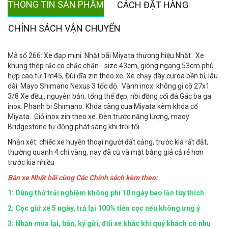
THÔNG TIN SẢN PHẨM
CÁCH ĐẶT HÀNG
CHÍNH SÁCH VẬN CHUYỂN
Mã số 266: Xe đạp mini Nhật bãi Miyata thương hiệu Nhật . Xe
khung thép rắc co chắc chắn - size 43cm, gióng ngang 53cm phù
hợp cao từ 1m45, Đùi đĩa zin theo xe. Xe chạy dây curoa bền bỉ, lâu
dài. Mayo Shimano Nexus 3 tốc độ. Vành inox không gỉ cỡ 27x1
3/8 Xe đều,, nguyên bản, tổng thể đẹp, nồi đồng cối đá.Gác ba ga
inox. Phanh bi Shimano. Khóa càng cua Miyata kèm khóa cổ
Miyata. Giỏ inox zin theo xe. Đèn trước năng lượng, maoy
Bridgestone tự động phát sáng khi trời tối
Nhận xét: chiếc xe huyền thoại người đất cảng, trước kia rất đắt,
thường quanh 4 chỉ vàng, nay đã cũ và mặt bằng giá cả rẻ hơn
trước kia nhiều
Bán xe Nhật bãi cùng Các Chính sách kèm theo:
1: Dùng thử trải nghiệm không phí 10 ngày bao lần tùy thích
2: Cọc giữ xe 5 ngày, trả lại 100% tiền cọc nếu không ưng ý
3: Nhận mua lại, bán, ký gửi, đổi xe khác khi quý khách có nhu