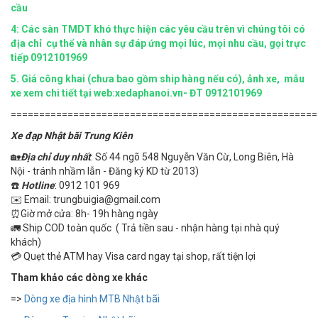
cầu
4:
Các sàn TMDT khó thực hiện các yêu cầu trên vì chúng tôi có
địa chỉ cụ thể và nhân sự đáp ứng mọi lúc, mọi nhu cầu, gọi trực
tiếp 0912101969
5.
Giá công khai (chưa bao gồm ship hàng nếu có), ảnh xe, mẫu
xe xem chi tiết tại web:xedaphanoi.vn- ĐT 0912101969
======================================================
Xe đạp Nhật bãi Trung Kiên
🏡
Địa chỉ duy nhất
: Số 44 ngõ 548 Nguyễn Văn Cừ, Long Biên, Hà
Nội - tránh nhầm lẫn - Đăng ký KD từ 2013)
☎️
Hotline
: 0912 101 969
✉️ Email: trungbuigia@gmail.com
⏰Giờ mở cửa: 8h- 19h hàng ngày
🚛 Ship COD toàn quốc ( Trả tiền sau - nhận hàng tại nhà quý
khách)
💳 Quẹt thẻ ATM hay Visa card ngay tại shop, rất tiện lợi
Tham khảo các dòng xe khác
=>
Dòng xe địa hình MTB Nhật bãi