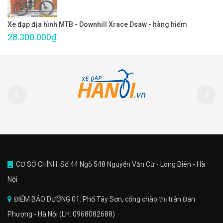
Xe đạp địa hình MTB - Downhill Xrace Dsaw - hàng hiếm
28.300.000₫
CƠ SỞ CHÍNH: Số 44 Ngõ 548 Nguyễn Văn Cừ - Long Biên - Hà
Nội
ĐIỂM BẢO DƯỠNG 01: Phố Tây Sơn, cổng chào thị trân Đan
Phượng - Hà Nội (LH: 0968082688)