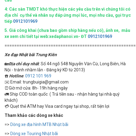
4:
Các sàn TMDT khó thực hiện các yêu cầu trên vì chúng tôi có
địa chỉ cụ thể và nhân sự đáp ứng mọi lúc, mọi nhu cầu, gọi trực
tiếp
0912101969
5.
Giá công khai (chưa bao gồm ship hàng nếu có), ảnh xe, mẫu
xe xem chi tiết tại web:xedaphanoi.vn- ĐT
0912101969
======================================================
Xe đạp Nhật bãi Trung Kiên
🏡
Địa chỉ duy nhất
: Số 44 ngõ 548 Nguyễn Văn Cừ, Long Biên, Hà
Nội - tránh nhầm lẫn - Đăng ký KD từ 2013)
☎️
Hotline
:
0912 101 969
✉️ Email: trungbuigia@gmail.com
⏰Giờ mở cửa: 8h- 19h hàng ngày
🚛 Ship COD toàn quốc ( Trả tiền sau - nhận hàng tại nhà quý
khách)
💳 Quẹt thẻ ATM hay Visa card ngay tại shop, rất tiện lợi
Tham khảo các dòng xe khác
=>
Dòng xe địa hình MTB Nhật bãi
=>
Dòng xe Touring Nhật bãi