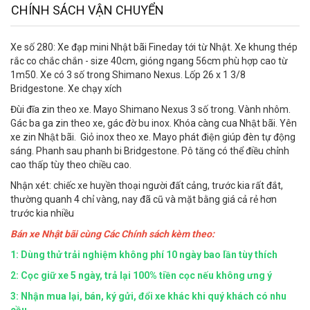
CHÍNH SÁCH VẬN CHUYỂN
Xe số 280: Xe đạp mini Nhật bãi Fineday tới từ Nhật. Xe khung thép
rắc co chắc chắn - size 40cm, gióng ngang 56cm phù hợp cao từ
1m50. Xe có 3 số trong Shimano Nexus. Lốp 26 x 1 3/8
Bridgestone. Xe chạy xích
Đùi đĩa zin theo xe. Mayo Shimano Nexus 3 số trong. Vành nhôm.
Gác ba ga zin theo xe, gác đờ bu inox. Khóa càng cua Nhật bãi. Yên
xe zin Nhật bãi. Giỏ inox theo xe. Mayo phát điện giúp đèn tự động
sáng. Phanh sau phanh bi Bridgestone. Pô tăng có thể điều chỉnh
cao thấp tùy theo chiều cao.
Nhận xét: chiếc xe huyền thoại người đất cảng, trước kia rất đắt,
thường quanh 4 chỉ vàng, nay đã cũ và mặt bằng giá cả rẻ hơn
trước kia nhiều
Bán xe Nhật bãi cùng Các Chính sách kèm theo:
1: Dùng thử trải nghiệm không phí 10 ngày bao lần tùy thích
2: Cọc giữ xe 5 ngày, trả lại 100% tiền cọc nếu không ưng ý
3: Nhận mua lại, bán, ký gửi, đổi xe khác khi quý khách có nhu
cầu