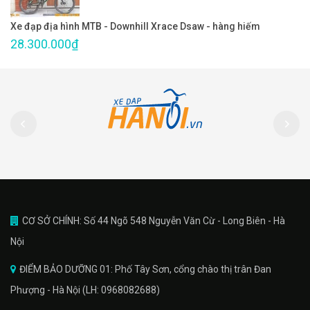
Xe đạp địa hình MTB - Downhill Xrace Dsaw - hàng hiếm
28.300.000₫
CƠ SỞ CHÍNH: Số 44 Ngõ 548 Nguyễn Văn Cừ - Long Biên - Hà
Nội
ĐIỂM BẢO DƯỠNG 01: Phố Tây Sơn, cổng chào thị trân Đan
Phượng - Hà Nội (LH: 0968082688)