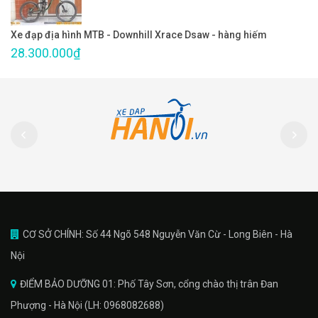
Xe đạp địa hình MTB - Downhill Xrace Dsaw - hàng hiếm
28.300.000₫
CƠ SỞ CHÍNH: Số 44 Ngõ 548 Nguyễn Văn Cừ - Long Biên - Hà
Nội
ĐIỂM BẢO DƯỠNG 01: Phố Tây Sơn, cổng chào thị trân Đan
Phượng - Hà Nội (LH: 0968082688)