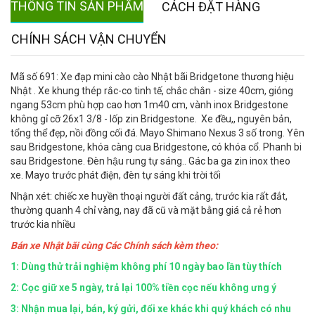
THÔNG TIN SẢN PHẨM
CÁCH ĐẶT HÀNG
CHÍNH SÁCH VẬN CHUYỂN
Mã số 691: Xe đạp mini cào cào Nhật bãi Bridgetone thương hiệu
Nhật . Xe khung thép rắc-co tinh tế, chắc chắn - size 40cm, gióng
ngang 53cm phù hợp cao hơn 1m40 cm, vành inox Bridgestone
không gỉ cỡ 26x1 3/8 - lốp zin Bridgestone. Xe đều,, nguyên bản,
tổng thể đẹp, nồi đồng cối đá. Mayo Shimano Nexus 3 số trong. Yên
sau Bridgestone, khóa càng cua Bridgestone, có khóa cổ. Phanh bi
sau Bridgestone. Đèn hậu rung tự sáng.. Gác ba ga zin inox theo
xe. Mayo trước phát điện, đèn tự sáng khi trời tối
Nhận xét: chiếc xe huyền thoại người đất cảng, trước kia rất đắt,
thường quanh 4 chỉ vàng, nay đã cũ và mặt bằng giá cả rẻ hơn
trước kia nhiều
Bán xe Nhật bãi cùng Các Chính sách kèm theo:
1: Dùng thử trải nghiệm không phí 10 ngày bao lần tùy thích
2: Cọc giữ xe 5 ngày, trả lại 100% tiền cọc nếu không ưng ý
3: Nhận mua lại, bán, ký gửi, đổi xe khác khi quý khách có nhu