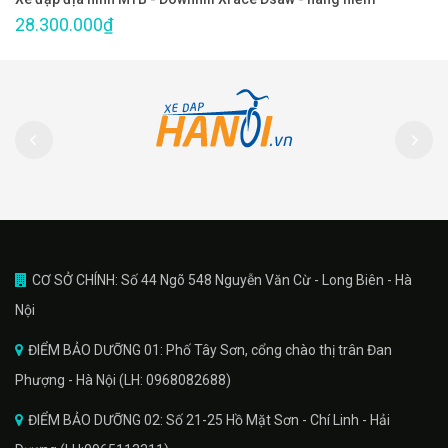
28.300.000₫
CƠ SỞ CHÍNH: Số 44 Ngõ 548 Nguyễn Văn Cừ - Long Biên - Hà
Nội
ĐIỂM BẢO DƯỠNG 01: Phố Tây Sơn, cổng chào thị trân Đan
Phượng - Hà Nội (LH: 0968082688)
ĐIỂM BẢO DƯỠNG 02: Số 21-25 Hồ Mặt Sơn - Chí Linh - Hải