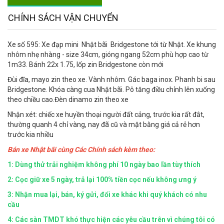
CHÍNH SÁCH VẬN CHUYỂN
Xe số 595: Xe đạp mini Nhật bãi Bridgestone tới từ Nhật. Xe khung
nhôm nhẹ nhàng - size 34cm, gióng ngang 52cm phù hợp cao từ
1m33. Bánh 22x 1.75, lốp zin Bridgestone còn mới
Đùi đĩa, mayo zin theo xe. Vành nhôm. Gác baga inox. Phanh bi sau
Bridgestone. Khóa càng cua Nhật bãi. Pô tăng điều chỉnh lên xuống
theo chiều cao.Đèn dinamo zin theo xe
Nhận xét: chiếc xe huyền thoại người đất cảng, trước kia rất đắt,
thường quanh 4 chỉ vàng, nay đã cũ và mặt bằng giá cả rẻ hơn
trước kia nhiều
Bán xe Nhật bãi cùng Các Chính sách kèm theo:
1: Dùng thử trải nghiệm không phí 10 ngày bao lần tùy thích
2: Cọc giữ xe 5 ngày, trả lại 100% tiền cọc nếu không ưng ý
3: Nhận mua lại, bán, ký gửi, đổi xe khác khi quý khách có nhu
cầu
4:
Các sàn TMDT khó thực hiện các yêu cầu trên vì chúng tôi có