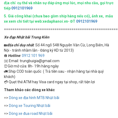
địa chỉ cụ thể và nhân sự đáp ứng mọi lúc, mọi nhu cầu, gọi trực
tiếp
0912101969
5.
Giá công khai (chưa bao gồm ship hàng nếu có), ảnh xe, mẫu
xe xem chi tiết tại web:xedaphanoi.vn- ĐT
0912101969
======================================================
Xe đạp Nhật bãi Trung Kiên
🏡
Địa chỉ duy nhất
: Số 44 ngõ 548 Nguyễn Văn Cừ, Long Biên, Hà
Nội - tránh nhầm lẫn - Đăng ký KD từ 2013)
☎️
Hotline
:
0912 101 969
✉️ Email: trungbuigia@gmail.com
⏰Giờ mở cửa: 8h- 19h hàng ngày
🚛 Ship COD toàn quốc ( Trả tiền sau - nhận hàng tại nhà quý
khách)
💳 Quẹt thẻ ATM hay Visa card ngay tại shop, rất tiện lợi
Tham khảo các dòng xe khác
=>
Dòng xe địa hình MTB Nhật bãi
=>
Dòng xe Touring Nhật bãi
=>
Dòng xe đua road Nhật bãi