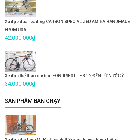
Xe đạp đua roading CARBON SPECIALIZED AMIRA HANDMADE
FROM USA
42.000.000₫
Xe đạp thể thao carbon FONDRIEST TF 31.2 ĐẾN TỪ NƯỚC Ý
34.000.000₫
SẢN PHẨM BÁN CHẠY
Xe đạp địa hình MTB - Downhill Xrace Dsaw - hàng hiếm