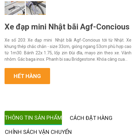
Xe đạp mini Nhật bãi Agf-Concious
Xe số 203: Xe đạp mini Nhật bãi Agf-Concious tới từ Nhật. Xe
khung thép chắc chắn - size 33cm, gióng ngang 53cm phù hợp cao
từ 1m30. Bánh 22x 1.75, lốp zin Đùi đĩa, mayo zin theo xe. Vành
nhôm. Gác baga inox. Phanh bi sau Bridgestone. Khóa càng cua...
HẾT HÀNG
THÔNG TIN SẢN PHẨM
CÁCH ĐẶT HÀNG
CHÍNH SÁCH VẬN CHUYỂN