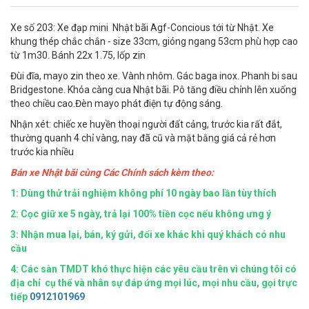
Xe số 203: Xe đạp mini Nhật bãi Agf-Concious tới từ Nhật. Xe
khung thép chắc chắn - size 33cm, gióng ngang 53cm phù hợp cao
từ 1m30. Bánh 22x 1.75, lốp zin
Đùi đĩa, mayo zin theo xe. Vành nhôm. Gác baga inox. Phanh bi sau
Bridgestone. Khóa càng cua Nhật bãi. Pô tăng điều chỉnh lên xuống
theo chiều cao.Đèn mayo phát điện tự động sáng.
Nhận xét: chiếc xe huyền thoại người đất cảng, trước kia rất đắt,
thường quanh 4 chỉ vàng, nay đã cũ và mặt bằng giá cả rẻ hơn
trước kia nhiều
Bán xe Nhật bãi cùng Các Chính sách kèm theo:
1: Dùng thử trải nghiệm không phí 10 ngày bao lần tùy thích
2: Cọc giữ xe 5 ngày, trả lại 100% tiền cọc nếu không ưng ý
3: Nhận mua lại, bán, ký gửi, đổi xe khác khi quý khách có nhu
cầu
4:
Các sàn TMDT khó thực hiện các yêu cầu trên vì chúng tôi có
địa chỉ cụ thể và nhân sự đáp ứng mọi lúc, mọi nhu cầu, gọi trực
tiếp
0912101969