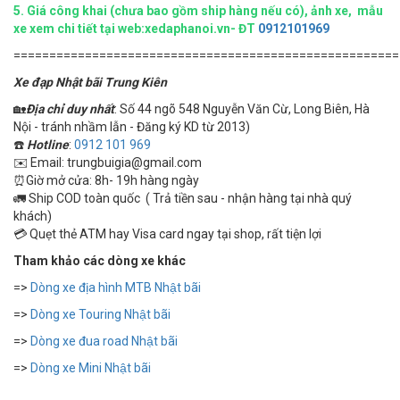
5.
Giá công khai (chưa bao gồm ship hàng nếu có), ảnh xe, mẫu
xe xem chi tiết tại web:xedaphanoi.vn- ĐT
0912101969
======================================================
Xe đạp Nhật bãi Trung Kiên
🏡
Địa chỉ duy nhất
: Số 44 ngõ 548 Nguyễn Văn Cừ, Long Biên, Hà
Nội - tránh nhầm lẫn - Đăng ký KD từ 2013)
☎️
Hotline
:
0912 101 969
✉️ Email: trungbuigia@gmail.com
⏰Giờ mở cửa: 8h- 19h hàng ngày
🚛 Ship COD toàn quốc ( Trả tiền sau - nhận hàng tại nhà quý
khách)
💳 Quẹt thẻ ATM hay Visa card ngay tại shop, rất tiện lợi
Tham khảo các dòng xe khác
=>
Dòng xe địa hình MTB Nhật bãi
=>
Dòng xe Touring Nhật bãi
=>
Dòng xe đua road Nhật bãi
=>
Dòng xe Mini Nhật bãi