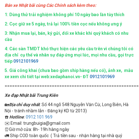
Bán xe Nhật bãi cùng Các Chính sách kèm theo:
1: Dùng thử trải nghiệm không phí 10 ngày bao lần tùy thích
2: Cọc giữ xe 5 ngày, trả lại 100% tiền cọc nếu không ưng ý
3: Nhận mua lại, bán, ký gửi, đổi xe khác khi quý khách có nhu
cầu
4:
Các sàn TMDT khó thực hiện các yêu cầu trên vì chúng tôi có
địa chỉ cụ thể và nhân sự đáp ứng mọi lúc, mọi nhu cầu, gọi trực
tiếp
0912101969
5.
Giá công khai (chưa bao gồm ship hàng nếu có), ảnh xe, mẫu
xe xem chi tiết tại web:xedaphanoi.vn- ĐT
0912101969
======================================================
Xe đạp Nhật bãi Trung Kiên
🏡
Địa chỉ duy nhất
: Số 44 ngõ 548 Nguyễn Văn Cừ, Long Biên, Hà
Nội - tránh nhầm lẫn - Đăng ký KD từ 2013)
☎️
Hotline
:
0912 101 969
✉️ Email: trungbuigia@gmail.com
⏰Giờ mở cửa: 8h- 19h hàng ngày
🚛 Ship COD toàn quốc ( Trả tiền sau - nhận hàng tại nhà quý