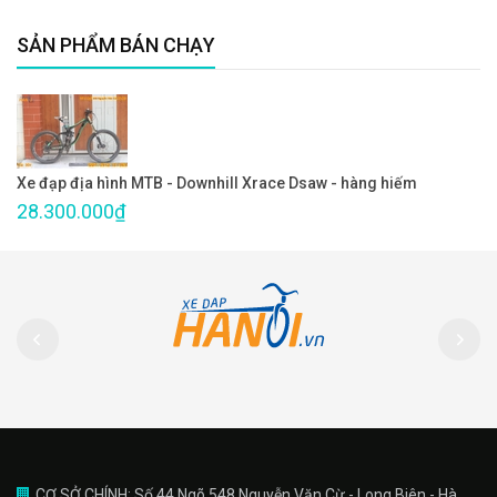
SẢN PHẨM BÁN CHẠY
Xe đạp địa hình MTB - Downhill Xrace Dsaw - hàng hiếm
28.300.000₫
CƠ SỞ CHÍNH: Số 44 Ngõ 548 Nguyễn Văn Cừ - Long Biên - Hà