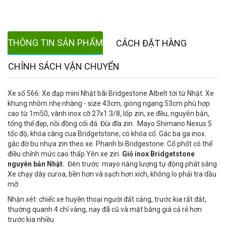
THÔNG TIN SẢN PHẨM
CÁCH ĐẶT HÀNG
CHÍNH SÁCH VẬN CHUYỂN
Xe số 566: Xe đạp mini Nhật bãi Bridgestone Albelt tới từ Nhật. Xe
khung nhôm nhẹ nhàng - size 43cm, gióng ngang 53cm phù hợp
cao từ 1m50, vành inox cỡ 27x1 3/8, lốp zin, xe đều, nguyên bản,
tổng thể đẹp, nồi đồng cối đá. Đùi đĩa zin. Mayo Shimano Nexus 5
tốc độ, khóa càng cua Bridgetstone, có khóa cổ. Gác ba ga inox.
gác đờ bu nhựa zin theo xe. Phanh bi Bridgestone. Cổ phốt có thể
điều chỉnh mức cao thấp.Yên xe zin.
Giỏ inox Bridgetstone
nguyên bản Nhật.
Đèn trước mayo năng lượng tự động phát sáng.
Xe chạy dây curoa, bền hơn và sạch hơn xích, không lo phải tra dầu
mỡ
Nhận xét: chiếc xe huyền thoại người đất cảng, trước kia rất đắt,
thường quanh 4 chỉ vàng, nay đã cũ và mặt bằng giá cả rẻ hơn
trước kia nhiều