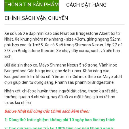
THÔNG TIN SẢN PHẨM
CÁCH ĐẶT HÀNG
CHÍNH SÁCH VẬN CHUYỂN
Xe số 656 Xe đạp mini cào cào Nhật bãi Bridgestone Albelt tới từ
Nhật. Xe khung nhôm nhẹ nhàng - size 43cm, gióng ngang 52cm
phù hợp cao từ 1m55. Xe có 5 số trong Shimano Nexus. Lốp 27 x 1
3/8 zin Bridgestone theo xe. Xe chạy dây curoa, sạch và bền hơn
xích.
Đùi đĩa zin theo xe. Mayo Shimano Nexus 5 số trong. Vành inox
Bridgestone.Gác ba ga inox, gác đờ bu inox. Khóa càng cua
Bridgestone kèm khóa cổ. Yên xe zin. Giỏ inox theo xe. Mayo phát
điện giúp đèn tự động sáng. Phanh sau phanh bi Bridgestone.
Nhận xét: chiếc xe huyền thoại người đất cảng, trước kia rất đắt,
thường quanh 4 chỉ vàng, nay đã cũ và mặt bằng giá cả rẻ hơn
trước kia nhiều
Bán xe Nhật bãi cùng Các Chính sách kèm theo:
1: Dùng thử trải nghiệm không phí 10 ngày bao lần tùy thích
2: Cọc giữ xe 5 ngày, trả lại 100% tiền cọc nếu không ưng ý