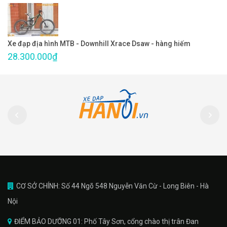
Xe đạp địa hình MTB - Downhill Xrace Dsaw - hàng hiếm
28.300.000₫
CƠ SỞ CHÍNH: Số 44 Ngõ 548 Nguyễn Văn Cừ - Long Biên - Hà
Nội
ĐIỂM BẢO DƯỠNG 01: Phố Tây Sơn, cổng chào thị trân Đan