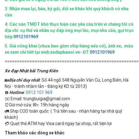
3: Nhận mua lại, bán, ký gửi, đổi xe khác khi quý khách có nhu
cầu
4:
Các sàn TMDT khó thực hiện các yêu cầu trên vì chúng tôi có
địa chỉ cụ thể và nhân sự đáp ứng mọi lúc, mọi nhu cầu, gọi trực
tiếp
0912101969
5.
Giá công khai (chưa bao gồm ship hàng nếu có), ảnh xe, mẫu
xe xem chi tiết tại web:xedaphanoi.vn- ĐT
0912101969
======================================================
Xe đạp Nhật bãi Trung Kiên
🏡
Địa chỉ duy nhất
: Số 44 ngõ 548 Nguyễn Văn Cừ, Long Biên, Hà
Nội - tránh nhầm lẫn - Đăng ký KD từ 2013)
☎️
Hotline
:
0912 101 969
✉️ Email: trungbuigia@gmail.com
⏰Giờ mở cửa: 8h- 19h hàng ngày
🚛 Ship COD toàn quốc ( Trả tiền sau - nhận hàng tại nhà quý
khách)
💳 Quẹt thẻ ATM hay Visa card ngay tại shop, rất tiện lợi
Tham khảo các dòng xe khác