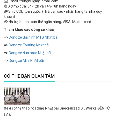
✉️ Email: trungbuigia@gmail.com
⏰Giờ mở cửa: 8h-12h và 14h-18h hàng ngày
🚛 Ship COD toàn quốc ( Trả tiền sau - nhận hàng tại nhà quý
khách)
💳 Hỗ trợ thanh toán thẻ ngân hàng, VISA, Mastercard
Tham khảo các dòng xe khác
=>
Dòng xe địa hình MTB Nhật bãi
=>
Dòng xe Touring Nhật bãi
=>
Dòng xe đua road Nhật bãi
=>
Dòng xe Mini Nhật bãi
CÓ THỂ BẠN QUAN TÂM
Xe đạp thể thao roading Nhật bãi Specialized S _Works ĐẾN TỪ
USA