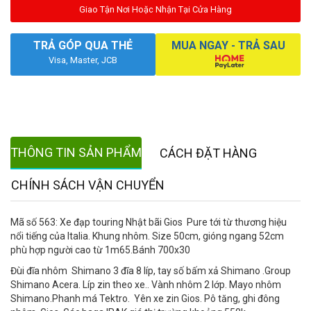
Giao Tận Nơi Hoặc Nhận Tại Cửa Hàng
TRẢ GÓP QUA THẺ
MUA NGAY - TRẢ SAU
Visa, Master, JCB
THÔNG TIN SẢN PHẨM
CÁCH ĐẶT HÀNG
CHÍNH SÁCH VẬN CHUYỂN
Mã số 563: Xe đạp touring Nhật bãi Gios Pure tới từ thương hiệu
nổi tiếng của Italia. Khung nhôm. Size 50cm, gióng ngang 52cm
phù hợp người cao từ 1m65.Bánh 700x30
Đùi đĩa nhôm Shimano 3 đĩa 8 líp, tay số bấm xả Shimano .Group
Shimano Acera. Líp zin theo xe.. Vành nhôm 2 lớp. Mayo nhôm
Shimano.Phanh má Tektro. Yên xe zin Gios. Pô tăng, ghi đông