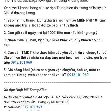
nhôm Gios. Gác baga IRAK giá thị trường khoảng 550k.
Xe được 1 khách hàng của xe đạp Trung Kiên tin tưởng để lại ký gửi.
Giá có thương lượng
1: Bảo hành 6 tháng. Dùng thử trải nghiệm xe MIỄN PHÍ 10 ngày
không ưng trả lại hoặc đổi xe bao lần tùy thích
2: Cọc giữ xe 5 ngày, trả lại 100% tiền cọc nếu không ưng ý
3: Nhận mua lại, bán, ký gửi, đổi xe khác khi quý khách có nhu
cầu
4:
Các sàn TMDT khó thực hiện các yêu cầu trên vì chúng tôi có
địa chỉ cụ thể và nhân sự đáp ứng mọi lúc, mọi nhu cầu, gọi trực
tiếp
0912 101 969
5. Giá công khai (chưa bao gồm vận chuyển), ảnh xe, mẫu xe
xem chi tiết tại web:xedaphanoi.vn- ĐT
0912 101 969
======================================================
Xe đạp Nhật bãi Trung Kiên
🏡
Địa chỉ duy nhất
: Số 44 ngõ 548 Nguyễn Văn Cừ, Long Biên, Hà
Nội - tránh nhầm lẫn - Đăng ký KD từ 2013)
☎️
Hotline
:
0912 101 969