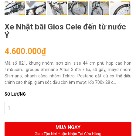
Xe Nhật bãi Gios Cele đến từ nước
Ý
4.600.000₫
Mã số 821, khung nhôm, sơn zin, sise 44 cm phù hợp cao hơn
1m55cm, groups Shimano Altus 3 đĩa 7 líp, số gẩy, mayo nhôm
Shimano, phanh càng nhôm Tektro, Postang gật gù có thể điều
chỉnh cao thấp, giảm sóc dầu còn êm mượt, lốp 700x 28 c...
SỐ LƯỢNG
MUA NGAY
Giao Tận Nơi Hoặc Nhận Tại Cửa Hàng