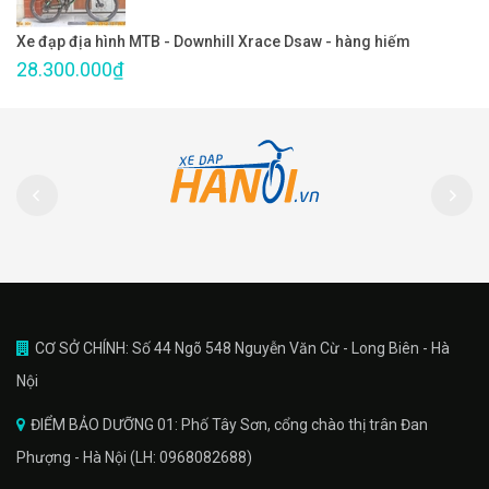
Xe đạp địa hình MTB - Downhill Xrace Dsaw - hàng hiếm
28.300.000₫
CƠ SỞ CHÍNH: Số 44 Ngõ 548 Nguyễn Văn Cừ - Long Biên - Hà
Nội
ĐIỂM BẢO DƯỠNG 01: Phố Tây Sơn, cổng chào thị trân Đan
Phượng - Hà Nội (LH: 0968082688)