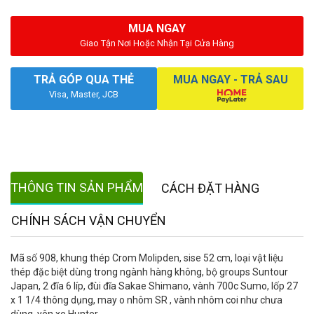
MUA NGAY
Giao Tận Nơi Hoặc Nhận Tại Cửa Hàng
TRẢ GÓP QUA THẺ
MUA NGAY - TRẢ SAU
Visa, Master, JCB
THÔNG TIN SẢN PHẨM
CÁCH ĐẶT HÀNG
CHÍNH SÁCH VẬN CHUYỂN
Mã số 908, khung thép Crom Molipden, sise 52 cm, loại vật liệu
thép đặc biệt dùng trong ngành hàng không, bộ groups Suntour
Japan, 2 đĩa 6 líp, đùi đĩa Sakae Shimano, vành 700c Sumo, lốp 27
x 1 1/4 thông dụng, may o nhôm SR , vành nhôm coi như chưa
dùng, yên xe Hunter