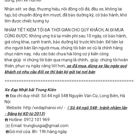
Nhận xét: xe đẹp, thương hiệu, nồi đồng cối đá, đều xe, không lai
tạp, bộ chuyển động êm mượt, đã bảo dưỡng kỹ, có bảo hành, khó
tìm được chiếc tương tự
NHẰM TIÊT KIỆM TỐI ĐA THỜI GIAN CHO QUÝ KHÁCH, AI ĐI MUA
CŨNG ĐƯỢC: Không ưng trả lại miễn phí sau 10 ngày, có bảo hành,
giá công khai, cạnh tranh, bảo dưỡng kỹ trước khi bán. Để tiện lợi
cho người bán lẫn người mua, chúng tôi bán xe cũ là chính hàng
chục năm nay, nếu các bác chưa hài lòng cứ ý kiến công
khai giúp vì chúng tôi bán qua mạng là chính, giúp chúng tôi hoàn
thiện, phục vụ ngày càng tôt hơn,
xe đã mua, dùng xe lâu ngày quý
khách có nhu cầu đổi xe thì bán ký gửi tại nơi bán
======================================================
Xe đạp Nhật bãi Trung Kiên
☎️ Địa chỉ duy nhất: Số 44 ngõ 548 Nguyễn Văn Cừ, Long Biên, Hà
Nội
: Website: http:/xedaphanoi.vn/ -
( Sô 44 ngõ 548- tránh nhầm lẫn
- Đăng ký KD từ 2013)
☎️ Hotline: 0912 101 969
✉️ Email: trungbuigia@gmail.com
☎️Giờ mở cửa: 8h- 19h hàng ngày