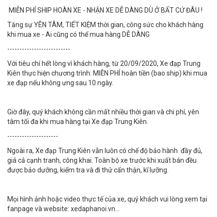
MIỄN PHÍ SHIP HOÀN XE - NHẬN XE DỄ DÀNG DÙ Ở BẤT CỨ ĐÂU !
Tăng sự YÊN TÂM, TIẾT KIỆM thời gian, công sức cho khách hàng
khi mua xe - Ai cũng có thể mua hàng DỄ DÀNG
--------------------------
Với tiêu chí hết lòng vì khách hàng, từ 20/09/2020, Xe đạp Trung
Kiên thực hiện chương trình: MIỄN PHÍ hoàn tiền (bao ship) khi mua
xe đạp nếu không ưng sau 10 ngày.
Giờ đây, quý khách không cần mất nhiều thời gian và chi phí, yên
tâm tối đa khi mua hàng tại Xe đạp Trung Kiên.
---------------------
Ngoài ra, Xe đạp Trung Kiên vẫn luôn có chế độ bảo hành đầy đủ,
giá cả cạnh tranh, công khai. Toàn bộ xe trước khi xuất bán đều
được bảo dưỡng, kiểm tra và đi thử cẩn thận, kĩ lưỡng.
Mọi hình ảnh hoặc video thực tế của xe, quý khách vui lòng xem tại
fanpage và website: xedaphanoi.vn…