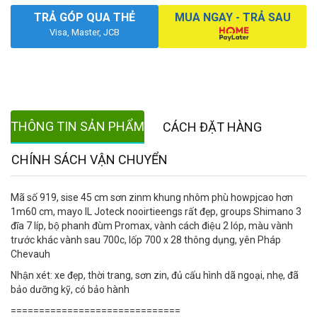
TRẢ GÓP QUA THẺ
MUA NGAY - TRẢ SAU
Visa, Master, JCB
THÔNG TIN SẢN PHẨM
CÁCH ĐẶT HÀNG
CHÍNH SÁCH VẬN CHUYỂN
Mã số 919, sise 45 cm sơn zinm khung nhôm phù howpjcao hơn
1m60 cm, mayo IL Joteck nooirtieengs rất đẹp, groups Shimano 3
đĩa 7 líp, bộ phanh đùm Promax, vành cách điệu 2 lóp, màu vành
trước khác vành sau 700c, lốp 700 x 28 thông dụng, yên Pháp
Chevauh
Nhận xét: xe đẹp, thời trang, sơn zin, đủ cấu hình dã ngoại, nhẹ, đã
bảo dưỡng kỹ, có bảo hành
==============================