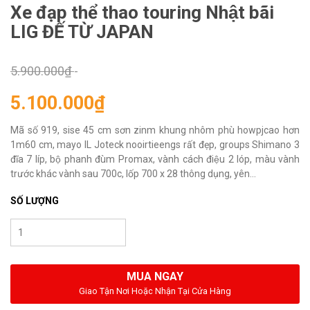
Xe đạp thể thao touring Nhật bãi
LIG ĐẾ TỪ JAPAN
5.900.000₫
-
5.100.000₫
Mã số 919, sise 45 cm sơn zinm khung nhôm phù howpjcao hơn
1m60 cm, mayo IL Joteck nooirtieengs rất đẹp, groups Shimano 3
đĩa 7 líp, bộ phanh đùm Promax, vành cách điệu 2 lóp, màu vành
trước khác vành sau 700c, lốp 700 x 28 thông dụng, yên...
SỐ LƯỢNG
MUA NGAY
Giao Tận Nơi Hoặc Nhận Tại Cửa Hàng