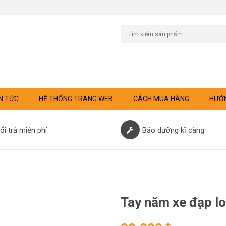
N TỨC
HỆ THỐNG TRANG WEB
CÁCH MUA HÀNG
HƯỚN
ổi trả miễn phí
Bảo dưỡng kĩ càng
Tay năm xe đạp loạ