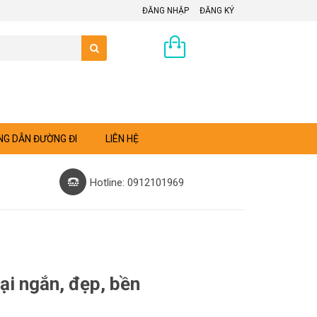
ĐĂNG NHẬP
ĐĂNG KÝ
0 sản phẩm
G DẪN ĐƯỜNG ĐI
LIÊN HỆ
Hotline: 0912101969
i ngắn, đẹp, bền