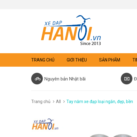
TRANG CHỦ
GIỚI THIỆU
SẢN PHẨM
TI
Nguyên bản Nhật bãi
Đ
Trang chủ
All
Tay năm xe đạp loại ngắn, đẹp, bền