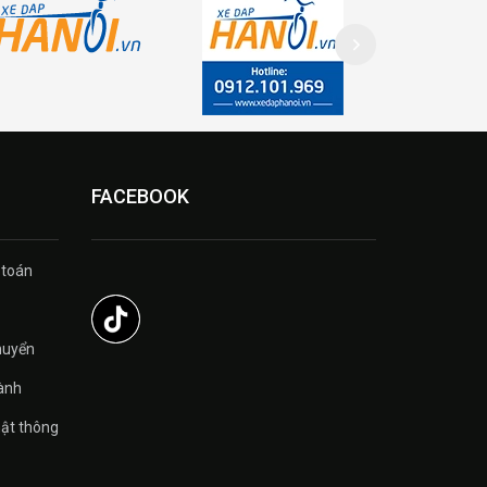
FACEBOOK
 toán
̉
huyển
ành
ật thông