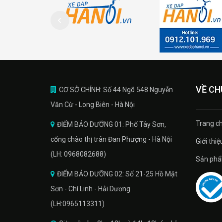
VỀ CH
CƠ SỞ CHÍNH: Số 44 Ngõ 548 Nguyễn
Văn Cừ - Long Biên - Hà Nội
Trang ch
ĐIỂM BẢO DƯỠNG 01: Phố Tây Sơn,
cổng chào thị trân Đan Phượng - Hà Nội
Giới thiệ
(LH: 0968082688)
Sản phâ
ĐIỂM BẢO DƯỠNG 02: Số 21-25 Hồ Mặt
Sơn - Chí Linh - Hải Dương
(LH:0965113311)