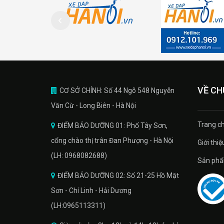
VỀ CH
CƠ SỞ CHÍNH: Số 44 Ngõ 548 Nguyễn
Văn Cừ - Long Biên - Hà Nội
Trang ch
ĐIỂM BẢO DƯỠNG 01: Phố Tây Sơn,
cổng chào thị trân Đan Phượng - Hà Nội
Giới thiệ
(LH: 0968082688)
Sản phâ
ĐIỂM BẢO DƯỠNG 02: Số 21-25 Hồ Mặt
Sơn - Chí Linh - Hải Dương
(LH:0965113311)