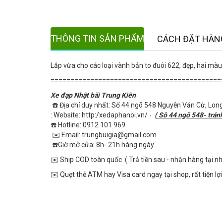
THÔNG TIN SẢN PHẨM
CÁCH ĐẶT HÀN
Lắp vừa cho các loại vành bản to đuôi 622, đẹp, hai mà
===========================================
Xe đạp Nhật bãi Trung Kiên
☎️ Địa chỉ duy nhất: Số 44 ngõ 548 Nguyễn Văn Cừ, Long
: Website: http:/xedaphanoi.vn/ -
( Sô 44 ngõ 548- trán
☎️ Hotline: 0912 101 969
✉️ Email: trungbuigia@gmail.com
☎️Giờ mở cửa: 8h- 21h hàng ngày
✉️ Ship COD toàn quốc ( Trả tiền sau - nhận hàng tại 
✉️ Quẹt thẻ ATM hay Visa card ngay tại shop, rất tiện lợi