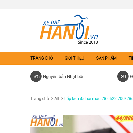
TRANG CHỦ
GIỚI THIỆU
SẢN PHẨM
TI
Nguyên bản Nhật bãi
Đ
Trang chủ
All
Lốp ken đa hai màu 28 - 622 700/28