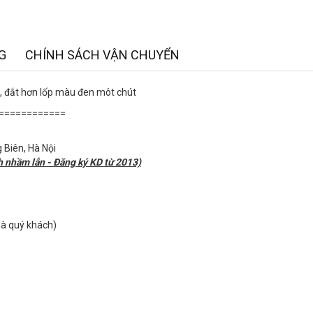
G
CHÍNH SÁCH VẬN CHUYỂN
u, đắt hơn lốp màu đen môt chút
============
 Biên, Hà Nội
h nhầm lẫn - Đăng ký KD từ 2013)
nhà quý khách)