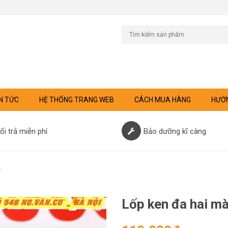
N TỨC
HỆ THỐNG TRANG WEB
CÁCH MUA HÀNG
HƯỚN
ổi trả miễn phí
Bảo dưỡng kĩ càng
c
Lốp ken đa hai m