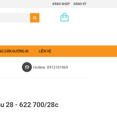
ĐĂNG NHẬP
ĐĂNG KÝ
0 sản phẩm
G DẪN ĐƯỜNG ĐI
LIÊN HỆ
Hotline: 0912101969
àu 28 - 622 700/28c