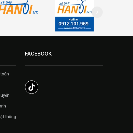
FACEBOOK
 toán
̉
huyển
ành
ật thông