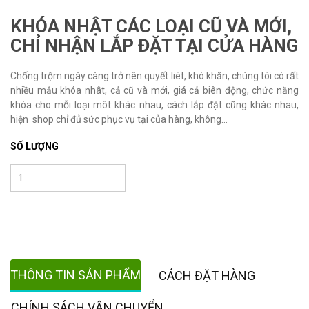
KHÓA NHẬT CÁC LOẠI CŨ VÀ MỚI,
CHỈ NHẬN LẮP ĐẶT TẠI CỬA HÀNG
Chống trộm ngày càng trở nên quyết liêt, khó khăn, chúng tôi có rất
nhiều mẫu khóa nhât, cả cũ và mới, giá cả biên động, chức năng
khóa cho mỗi loại môt khác nhau, cách lắp đặt cũng khác nhau,
hiện shop chỉ đủ sức phục vụ tại của hàng, không...
SỐ LƯỢNG
THÔNG TIN SẢN PHẨM
CÁCH ĐẶT HÀNG
CHÍNH SÁCH VẬN CHUYỂN