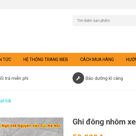
N TỨC
HỆ THỐNG TRANG WEB
CÁCH MUA HÀNG
HƯỚN
ổi trả miễn phí
Bảo dưỡng kĩ càng
ật bãi
Ghi đông nhôm xe 