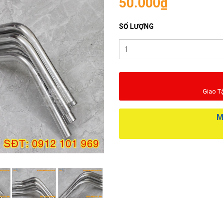
50.000₫
SỐ LƯỢNG
Giao T
M