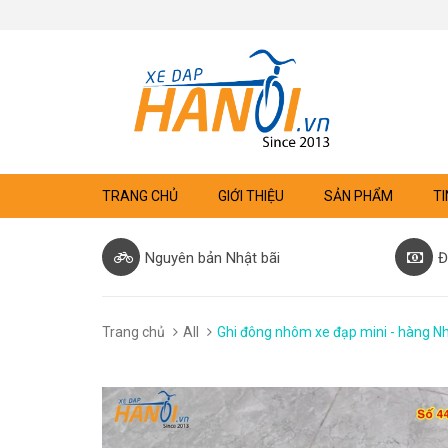
TRANG CHỦ
GIỚI THIỆU
SẢN PHẨM
TI
Nguyên bản Nhật bãi
Đ
Trang chủ
All
Ghi đông nhôm xe đạp mini - hàng Nh