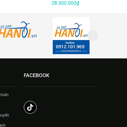
28.300.000₫
FACEBOOK
 toán
̉
huyển
ành