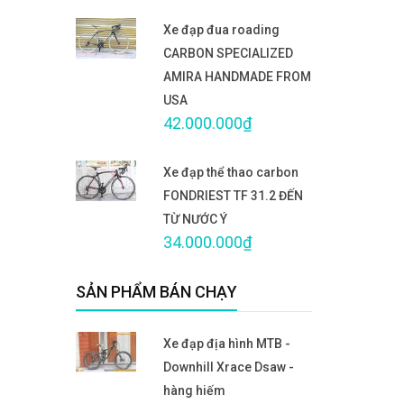
Xe đạp đua roading
CARBON SPECIALIZED
AMIRA HANDMADE FROM
USA
42.000.000₫
Xe đạp thể thao carbon
FONDRIEST TF 31.2 ĐẾN
TỪ NƯỚC Ý
34.000.000₫
SẢN PHẨM BÁN CHẠY
Xe đạp địa hình MTB -
Downhill Xrace Dsaw -
hàng hiếm