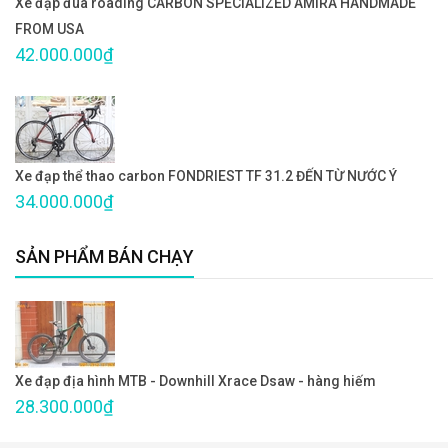
Xe đạp đua roading CARBON SPECIALIZED AMIRA HANDMADE
FROM USA
42.000.000₫
Xe đạp thể thao carbon FONDRIEST TF 31.2 ĐẾN TỪ NƯỚC Ý
34.000.000₫
SẢN PHẨM BÁN CHẠY
Xe đạp địa hình MTB - Downhill Xrace Dsaw - hàng hiếm
28.300.000₫