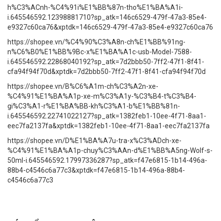
h%C3%ACnh-%C4%91i%E1%BB%87n-tho%E1%BA%A1i-
i.645546592.12398881710?sp_atk=146c6529-479f-47a3-85e4-
e9327c60ca76&xptdk=146c6529-479f-47a3-85e4-e9327c60ca76
https://shopee.vn/%C4%90%C3%A8n-ch%E1%BB%91ng-
n%C6%B0%E1%BB%9Bc-x%E1%BA%A1c-usb-Model-7588-
i.645546592.22868040192?sp_atk=7d2bbb50-7ff2-47f1-8f41-
cfa94f94f70d&xptdk=7d2bbb50-7ff2-47f1-8f41-cfa94f94f70d
https://shopee.vn/B%C6%A1m-ch%C3%A2n-xe-
%C4%91%E1%BA%A1p-xe-m%C3%A1y-%C3%B4-t%C3%B4-
gi%C3%A1-r%E1%BA%BB-kh%C3%A1-b%E1%BB%81n-
i.645546592.22741022127?sp_atk=1382feb1-10ee-4f71-8aa1-
eec7fa2137fa&xptdk=1382feb1-10ee-4f71-8aa1-eec7fa2137fa
https://shopee.vn/D%E1%BA%A7u-tra-x%C3%ADch-xe-
%C4%91%E1%BA%A1p-chuy%C3%AAn-d%E1%BB%A5ng-Wolf-s-
50ml-i.645546592.17997336287?sp_atk=f47e6815-1b14-496a-
88b4-c4546c6a77c3&xptdk=f47e6815-1b14-496a-88b4-
c4546c6a77c3