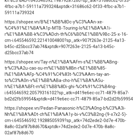
kh%C3%AD-i.645546592.19879287260?sp_atk=31686c62-0f33-
4fbc-a7b1-59111a739324&xptdk=31686c62-0f33-4fbc-a7b1-
59111a739324
https://shopee.vn/B%E1%BB%8Dc-y%C3%AAn-xe-
%C4%91%E1%BA%A1p-MTB-Touring-lo%E1%BA%A1i-
r%E1%BA%BB-k%C3%ADch-th%C6%B0%E1%BB%9Bc-25-x-16-
cm-i.645546592.22141004800?sp_atk=907f263e-2125-4a13-
b45c-d25bcc37ab74&xptdk=907f263e-2125-4a13-b45c-
d25bcc37ab74
https://shopee.vn/Tay-n%E1%BA%AFm-s%E1%BB%ABng-
tr%C3%A2u-cao-su-m%E1%BB%8Bn-r%E1%BB%85-
l%E1%BA%AFp-%C4%91%C4%83t-%C3%AAm-tay-an-
to%C3%A0n-v%E1%BB%ABa-cho-h%E1%BA%A5u-
h%E1%BA%BFt-m%E1%BB%8Di-ghi-%C4%91%C3%B4ng-
i.645546592.20579316102?sp_atk=d419e6ec-cc71-4879-85a7-
bd2d2fb59954&xptdk=d419e6ec-cc71-4879-85a7-bd2d2fb59954
https://shopee.vn/Pedan-Panasonic-h%C3%A0ng-b%C3%A3i-
Nh%E1%BA%ADt-ch%E1%BA%A1y-bi-v%C3%B2ng-(9-x7x2-5)-
cm-i.645546592.19288505939?sp_atk=74d2ede2-0d7e-470b-
8a8c-02af87b8d670&xptdk=74d2ede2-0d7e-470b-8a8c-
02af87b8d670