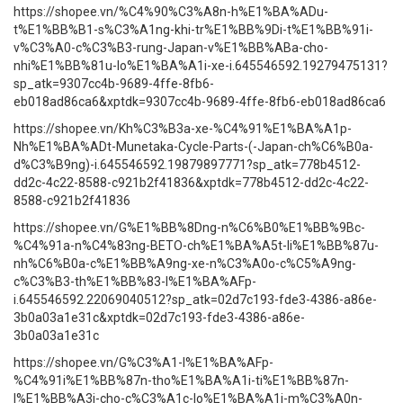
https://shopee.vn/%C4%90%C3%A8n-h%E1%BA%ADu-
t%E1%BB%B1-s%C3%A1ng-khi-tr%E1%BB%9Di-t%E1%BB%91i-
v%C3%A0-c%C3%B3-rung-Japan-v%E1%BB%ABa-cho-
nhi%E1%BB%81u-lo%E1%BA%A1i-xe-i.645546592.19279475131?
sp_atk=9307cc4b-9689-4ffe-8fb6-
eb018ad86ca6&xptdk=9307cc4b-9689-4ffe-8fb6-eb018ad86ca6
https://shopee.vn/Kh%C3%B3a-xe-%C4%91%E1%BA%A1p-
Nh%E1%BA%ADt-Munetaka-Cycle-Parts-(-Japan-ch%C6%B0a-
d%C3%B9ng)-i.645546592.19879897771?sp_atk=778b4512-
dd2c-4c22-8588-c921b2f41836&xptdk=778b4512-dd2c-4c22-
8588-c921b2f41836
https://shopee.vn/G%E1%BB%8Dng-n%C6%B0%E1%BB%9Bc-
%C4%91a-n%C4%83ng-BETO-ch%E1%BA%A5t-li%E1%BB%87u-
nh%C6%B0a-c%E1%BB%A9ng-xe-n%C3%A0o-c%C5%A9ng-
c%C3%B3-th%E1%BB%83-l%E1%BA%AFp-
i.645546592.22069040512?sp_atk=02d7c193-fde3-4386-a86e-
3b0a03a1e31c&xptdk=02d7c193-fde3-4386-a86e-
3b0a03a1e31c
https://shopee.vn/G%C3%A1-l%E1%BA%AFp-
%C4%91i%E1%BB%87n-tho%E1%BA%A1i-ti%E1%BB%87n-
l%E1%BB%A3i-cho-c%C3%A1c-lo%E1%BA%A1i-m%C3%A0n-