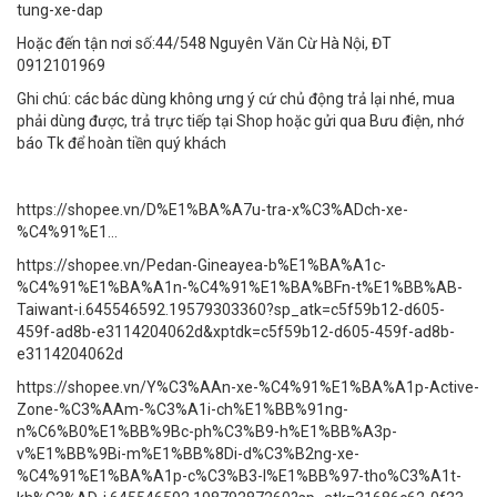
tung-xe-dap
Hoặc đến tận nơi số:44/548 Nguyên Văn Cừ Hà Nội, ĐT
0912101969
Ghi chú: các bác dùng không ưng ý cứ chủ động trả lại nhé, mua
phải dùng được, trả trực tiếp tại Shop hoặc gửi qua Bưu điện, nhớ
báo Tk để hoàn tiền quý khách
https://shopee.vn/D%E1%BA%A7u-tra-x%C3%ADch-xe-
%C4%91%E1...
https://shopee.vn/Pedan-Gineayea-b%E1%BA%A1c-
%C4%91%E1%BA%A1n-%C4%91%E1%BA%BFn-t%E1%BB%AB-
Taiwant-i.645546592.19579303360?sp_atk=c5f59b12-d605-
459f-ad8b-e3114204062d&xptdk=c5f59b12-d605-459f-ad8b-
e3114204062d
https://shopee.vn/Y%C3%AAn-xe-%C4%91%E1%BA%A1p-Active-
Zone-%C3%AAm-%C3%A1i-ch%E1%BB%91ng-
n%C6%B0%E1%BB%9Bc-ph%C3%B9-h%E1%BB%A3p-
v%E1%BB%9Bi-m%E1%BB%8Di-d%C3%B2ng-xe-
%C4%91%E1%BA%A1p-c%C3%B3-l%E1%BB%97-tho%C3%A1t-