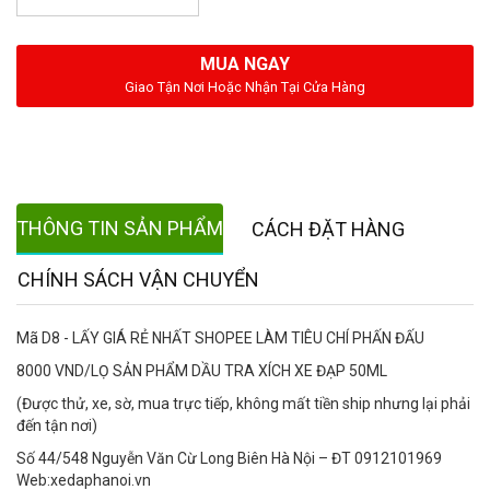
MUA NGAY
Giao Tận Nơi Hoặc Nhận Tại Cửa Hàng
THÔNG TIN SẢN PHẨM
CÁCH ĐẶT HÀNG
CHÍNH SÁCH VẬN CHUYỂN
Mã D8 - LẤY GIÁ RẺ NHẤT SHOPEE LÀM TIÊU CHÍ PHẤN ĐẤU
8000 VND/LỌ SẢN PHẨM DẦU TRA XÍCH XE ĐẠP 50ML
(Được thử, xe, sờ, mua trực tiếp, không mất tiền ship nhưng lại phải
đến tận nơi)
Số 44/548 Nguyễn Văn Cừ Long Biên Hà Nội – ĐT 0912101969
Web:xedaphanoi.vn