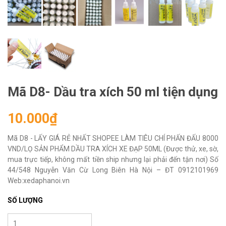
Mã D8- Dầu tra xích 50 ml tiện dụng
10.000₫
Mã D8 - LẤY GIÁ RẺ NHẤT SHOPEE LÀM TIÊU CHÍ PHẤN ĐẤU 8000
VND/LỌ SẢN PHẨM DẦU TRA XÍCH XE ĐẠP 50ML (Được thử, xe, sờ,
mua trực tiếp, không mất tiền ship nhưng lại phải đến tận nơi) Số
44/548 Nguyễn Văn Cừ Long Biên Hà Nội – ĐT 0912101969
Web:xedaphanoi.vn
SỐ LƯỢNG