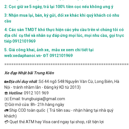
2: Cọc giữ xe 5 ngày, trả lại 100% tiền cọc nếu không ưng ý
3: Nhận mua lại, bán, ký gửi, đổi xe khác khi quý khách có nhu
cầu
4:
Các sàn TMDT khó thực hiện các yêu cầu trên vì chúng tôi có
địa chỉ cụ thể và nhân sự đáp ứng mọi lúc, mọi nhu cầu, gọi trực
tiếp 0912101969
5.
Giá công khai, ảnh xe, mẫu xe xem chi tiết tại
web:xedaphanoi.vn- ĐT 0912101969
======================================================
Xe đạp Nhật bãi Trung Kiên
🏡
Địa chỉ duy nhất
: Số 44 ngõ 548 Nguyễn Văn Cừ, Long Biên, Hà
Nội - tránh nhầm lẫn - Đăng ký KD từ 2013)
☎️
Hotline
: 0912 101 969
✉️ Email: trungbuigia@gmail.com
⏰Giờ mở cửa: 8h- 21h hàng ngày
🚛 Ship COD toàn quốc ( Trả tiền sau - nhận hàng tại nhà quý
khách)
💳 Quẹt thẻ ATM hay Visa card ngay tại shop, rất tiện lợi