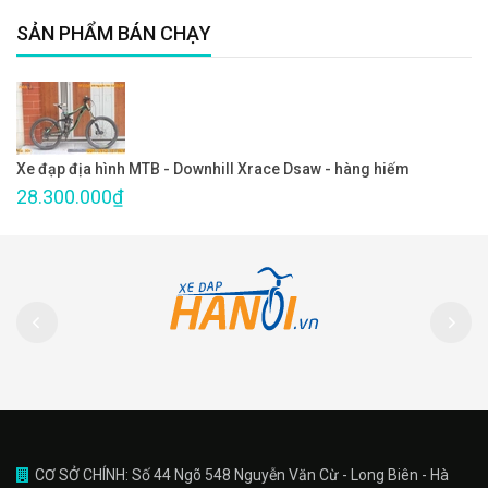
SẢN PHẨM BÁN CHẠY
Xe đạp địa hình MTB - Downhill Xrace Dsaw - hàng hiếm
28.300.000₫
CƠ SỞ CHÍNH: Số 44 Ngõ 548 Nguyễn Văn Cừ - Long Biên - Hà