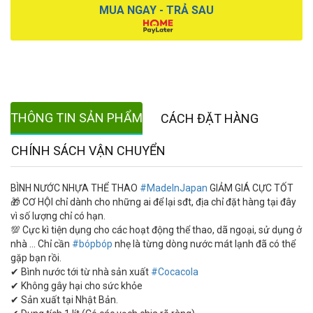
MUA NGAY - TRẢ SAU
THÔNG TIN SẢN PHẨM
CÁCH ĐẶT HÀNG
CHÍNH SÁCH VẬN CHUYỂN
BÌNH NƯỚC NHỰA THỂ THAO
#MadeInJapan
GIẢM GIÁ CỰC TỐT
🎁 CƠ HỘI chỉ dành cho những ai để lại sđt, địa chỉ đặt hàng tại đây
vì số lượng chỉ có hạn.
💯 Cực kì tiện dụng cho các hoạt động thể thao, dã ngoại, sử dụng ở
nhà ... Chỉ cần
#bópbóp
nhẹ là từng dòng nước mát lạnh đã có thể
gặp bạn rồi.
✔ Bình nước tới từ nhà sản xuất
#Cocacola
✔ Không gây hại cho sức khỏe
✔ Sản xuất tại Nhật Bản.