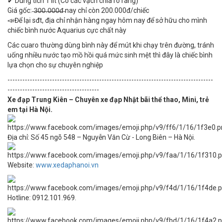
✔ Dung tích 1 lít (Có các vạch chia rõ ràng)
Giá gốc: ̶3̶̶0̶̶0̶̶.̶̶0̶̶0̶̶0̶̶đ̶ nay chỉ còn 200.000đ/chiếc
📣Để lại sđt, địa chỉ nhận hàng ngay hôm nay để sở hữu cho mình
chiếc bình nước Aquarius cực chất này
Các cuaro thường dùng bình này để mút khi chạy trên đường, tránh
uống nhiều nước tạo mồ hồi quá mức sinh mệt thì đây là chiếc bình
lựa chọn cho sự chuyên nghiệp
-----------------------------------------------------------------------------------
-------------------------------------
Xe đạp Trung Kiên – Chuyên xe đạp Nhật bãi thể thao, Mini, trẻ
em tại Hà Nội.
Địa chỉ: Số 45 ngõ 548 – Nguyễn Văn Cừ - Long Biên – Hà Nội.
Website:
www.xedaphanoi.vn
Hotline: 0912.101.969.