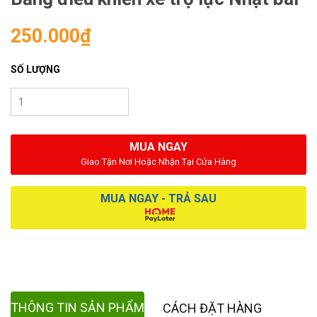
250.000₫
SỐ LƯỢNG
MUA NGAY
Giao Tận Nơi Hoặc Nhận Tại Cửa Hàng
MUA NGAY - TRẢ SAU
THÔNG TIN SẢN PHẨM
CÁCH ĐẶT HÀNG