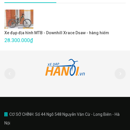
Xe đạp địa hình MTB - Downhill Xrace Dsaw - hàng hiếm
28.300.000₫
CƠ SỞ CHÍNH: Số 44 Ngõ 548 Nguyễn Văn Cừ - Long Biên - Hà
Nội